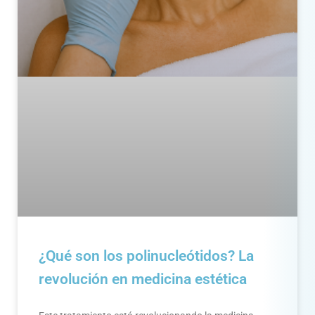
¿Qué son los polinucleótidos? La
revolución en medicina estética