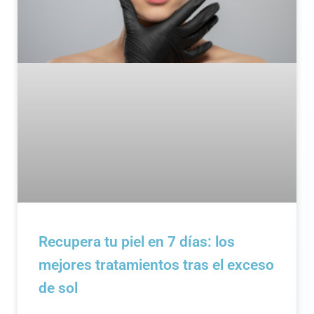
Recupera tu piel en 7 días: los
mejores tratamientos tras el exceso
de sol