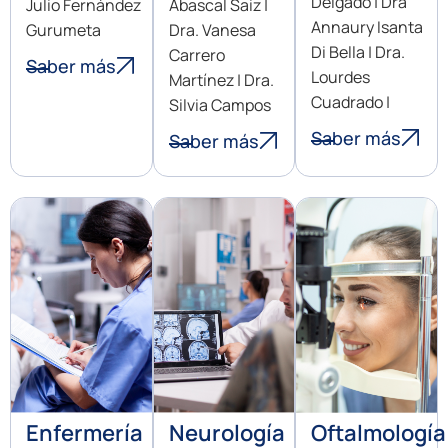
Delgado | Dra
Julio Fernández
Abascal Saiz |
Annaury Isanta
Gurumeta
Dra. Vanesa
Di Bella | Dra.
Carrero
Saber más
Lourdes
Martínez | Dra.
Cuadrado |
Silvia Campos
Saber más
Saber más
Enfermería
Neurología
Oftalmología