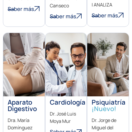
| ANALIZA
Canseco
Saber más
Saber más
Saber más
Aparato
Cardiología
Psiquiatría
Digestivo
¡Nuevo!
Dr. José Luis
Dra. María
Dr. Jorge de
Moya Mur
Domínguez
Miguel del
Saber más