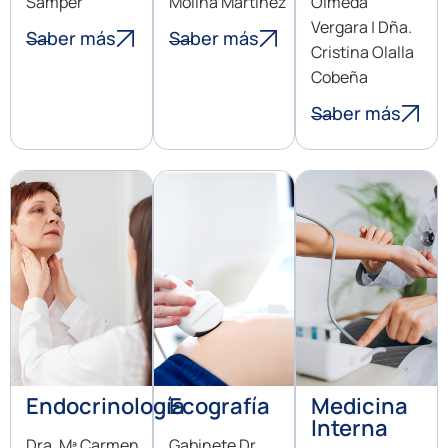
Samper
Molina Martinez
Olmeda
Vergara
| Dña.
Saber más
Saber más
Cristina Olalla
Cobeña
Saber más
Endocrinología
Ecografía
Medicina
Interna
Dra. Mª Carmen
Gabinete Dr.