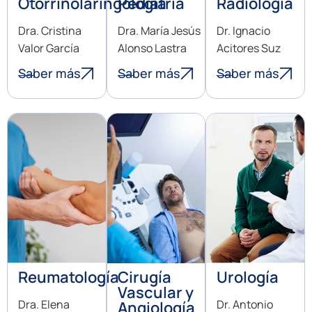
Otorrinolaringología
Pediatría
Radiología
Dra. Cristina
Dra. María Jesús
Dr. Ignacio
Valor García
Alonso Lastra
Acitores Suz
Saber más
Saber más
Saber más
Reumatología
Cirugía
Urología
Vascular y
Dra. Elena
Dr. Antonio
Angiología