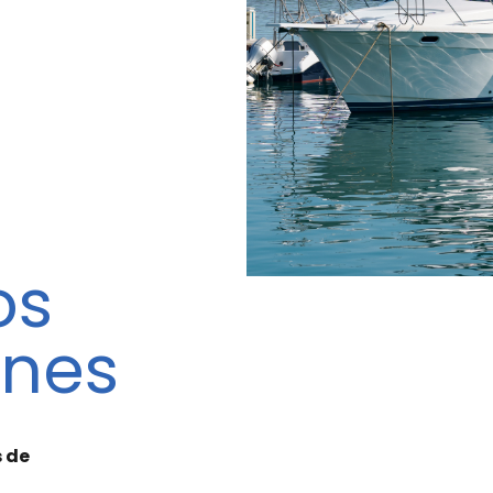
os
nes
 de