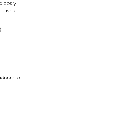
dicos y
icas de
)
caducado