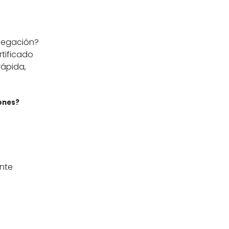
avegación?
rtificado
rápida,
ones?
ente