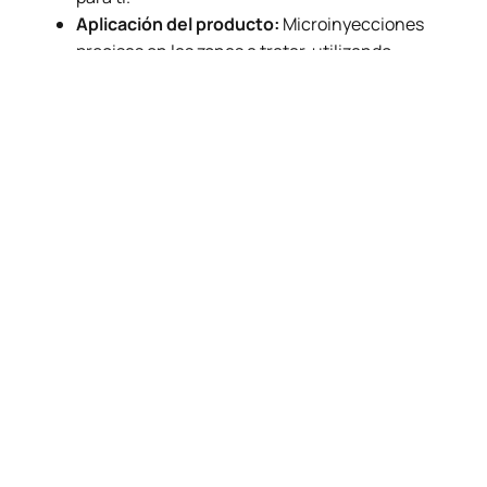
Aplicación del producto:
Microinyecciones
precisas en las zonas a tratar, utilizando
anestesia tópica para minimizar molestias.
Resultados inmediatos:
Notarás el efecto
rejuvenecedor desde el primer momento, con
una apariencia natural y luminosa.
Consulta post-tratamiento:
Seguimiento
médico para evaluar los resultados, resolver
dudas y garantizar una recuperación óptima
Antes y
Después
del
tratamiento